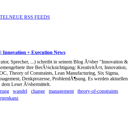
TEL
NEUE RSS FEEDS
 Innovation + Execution News
tor, Sprecher, ...) schreibt in seinem Blog Ã¼ber "Innovation &
emengebiete ihre BerÃ¼cksichtigung: KreativitÃ¤t, Innovation,
C, Theory of Constraints, Lean Manufacturing, Six Sigma,
anagement, Denkprozesse, ProblemlÃ¶sung. Es werden aktuellen
 dem Leser Ã¼bermittelt.
erung
wandel
change
management
theory-of-constraints
ergenkanz