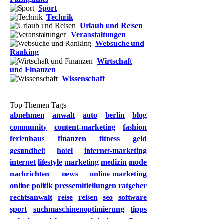
Sport
Technik
Urlaub und Reisen
Veranstaltungen
Websuche und
Ranking
Wirtschaft
und Finanzen
Wissenschaft
Top Themen Tags
abnehmen
anwalt
auto
berlin
blog
community
content-marketing
fashion
ferienhaus
finanzen
fitness
geld
gesundheit
hotel
internet-marketing
internet
lifestyle
marketing
medizin
mode
nachrichten
news
online-marketing
online
politik
pressemitteilungen
ratgeber
rechtsanwalt
reise
reisen
seo
software
sport
suchmaschinenoptimierung
tipps