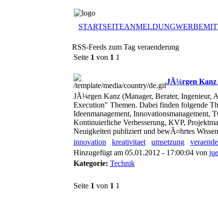
STARTSEITE
ANMELDUNG
WERBEMIT
RSS-Feeds zum Tag veraenderung
Seite
1
von
1
1
JÃ¼rgen Kanz |
JÃ¼rgen Kanz (Manager, Berater, Ingenieur, Au
Execution" Themen. Dabei finden folgende Th
Ideenmanagement, Innovationsmanagement, TO
Kontinuierliche Verbesserung, KVP, Projektm
Neuigkeiten publiziert und bewÃ¤hrtes Wissen
innovation
kreativitaet
umsetzung
veraend
Hinzugefügt am 05.01.2012 - 17:00:04 von
ju
Kategorie:
Technik
Seite
1
von
1
1