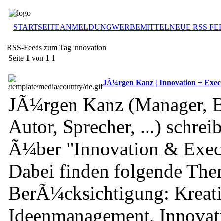
STARTSEITE
ANMELDUNG
WERBEMITTEL
NEUE RSS FE
RSS-Feeds zum Tag innovation
Seite
1
von
1
1
JÃ¼rgen Kanz | Innovation + Exec
JÃ¼rgen Kanz (Manager, Be
Autor, Sprecher, ...) schrei
Ã¼ber "Innovation & Exec
Dabei finden folgende The
BerÃ¼cksichtigung: Kreati
Ideenmanagement, Innova