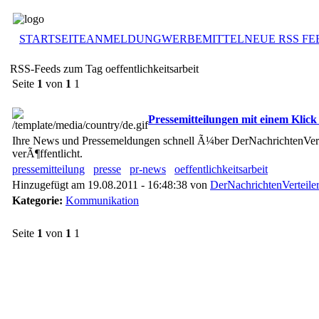
STARTSEITE
ANMELDUNG
WERBEMITTEL
NEUE RSS FE
RSS-Feeds zum Tag oeffentlichkeitsarbeit
Seite
1
von
1
1
Pressemitteilungen mit einem Klick 
Ihre News und Pressemeldungen schnell Ã¼ber DerNachrichtenVertei
verÃ¶ffentlicht.
pressemitteilung
presse
pr-news
oeffentlichkeitsarbeit
Hinzugefügt am 19.08.2011 - 16:48:38 von
DerNachrichtenVerteile
Kategorie:
Kommunikation
Seite
1
von
1
1