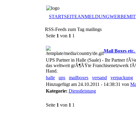
STARTSEITE
ANMELDUNG
WERBEMIT
RSS-Feeds zum Tag mailings
Seite
1
von
1
1
Mail Boxes etc.
UPS Partner in Halle (Saale) - Ihr Partner fÃ
das weltweit grÃ¶ÃŸte Franchisenetzwerk fÃ
Hand.
halle
ups
mailboxes
versand
verpackung
Hinzugefügt am 24.10.2011 - 14:38:31 von
Ma
Kategorie:
Dienstleistung
Seite
1
von
1
1