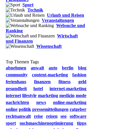
Sport
Technik
Urlaub und Reisen
Veranstaltungen
Websuche und
Ranking
Wirtschaft
und Finanzen
Wissenschaft
Top Themen Tags
abnehmen
anwalt
auto
berlin
blog
community
content-marketing
fashion
ferienhaus
finanzen
fitness
geld
gesundheit
hotel
internet-marketing
internet
lifestyle
marketing
medizin
mode
nachrichten
news
online-marketing
online
politik
pressemitteilungen
ratgeber
rechtsanwalt
reise
reisen
seo
software
sport
suchmaschinenoptimierung
tipps