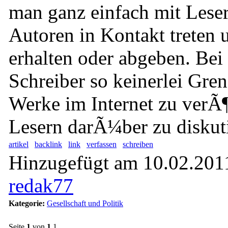
man ganz einfach mit Lese
Autoren in Kontakt treten
erhalten oder abgeben. Be
Schreiber so keinerlei Gren
Werke im Internet zu verÃ¶
Lesern darÃ¼ber zu diskut
artikel
backlink
link
verfassen
schreiben
Hinzugefügt am 10.02.2011
redak77
Kategorie:
Gesellschaft und Politik
Seite
1
von
1
1