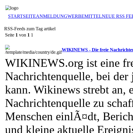
STARTSEITE
ANMELDUNG
WERBEMITTEL
NEUE RSS FE
RSS-Feeds zum Tag artikel
Seite
1
von
1
1
WIKINEWS - Die freie Nachrichte
WIKINEWS.org ist eine fr
Nachrichtenquelle, bei der
kann. Wikinews strebt an, e
Nachrichtenquelle zu schaff
Menschen einlÃ¤dt, Beric
und kleine aktuelle Ereigni