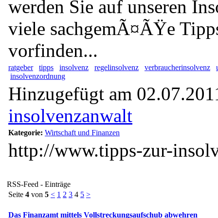
werden Sie auf unseren In
viele sachgemÃ¤ÃŸe Tipps
vorfinden...
ratgeber
tipps
insolvenz
regelinsolvenz
verbraucherinsolvenz
insolvenzordnung
Hinzugefügt am 02.07.2011
insolvenzanwalt
Kategorie:
Wirtschaft und Finanzen
http://www.tipps-zur-insol
RSS-Feed - Einträge
Seite
4
von
5
<
1
2
3
4
5
>
Das Finanzamt mittels Vollstreckungsaufschub abwehren