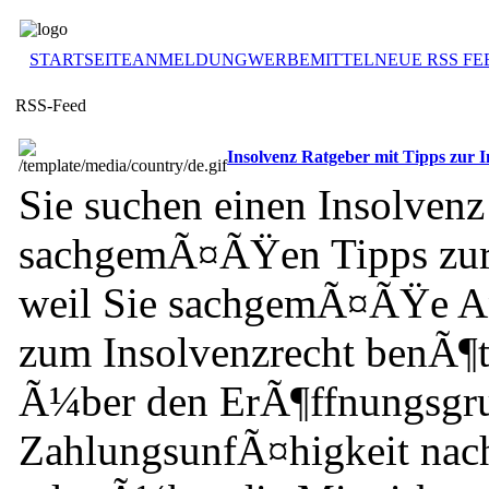
STARTSEITE
ANMELDUNG
WERBEMITTEL
NEUE RSS FE
RSS-Feed
Insolvenz Ratgeber mit Tipps zur I
Sie suchen einen Insolvenz
sachgemÃ¤ÃŸen Tipps zur
weil Sie sachgemÃ¤ÃŸe An
zum Insolvenzrecht benÃ¶t
Ã¼ber den ErÃ¶ffnungsgru
ZahlungsunfÃ¤higkeit nac