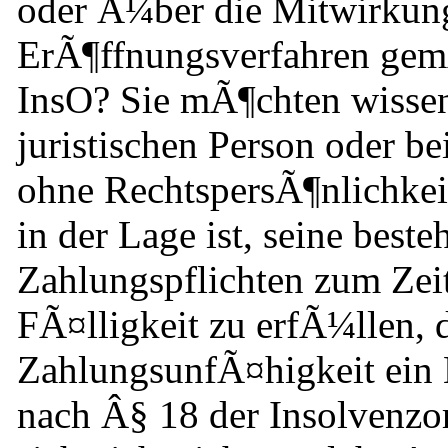
oder Ã¼ber die Mitwirkung
ErÃ¶ffnungsverfahren ge
InsO? Sie mÃ¶chten wissen
juristischen Person oder be
ohne RechtspersÃ¶nlichkei
in der Lage ist, seine best
Zahlungspflichten zum Zei
FÃ¤lligkeit zu erfÃ¼llen, 
ZahlungsunfÃ¤higkeit ein
nach Â§ 18 der Insolvenzor