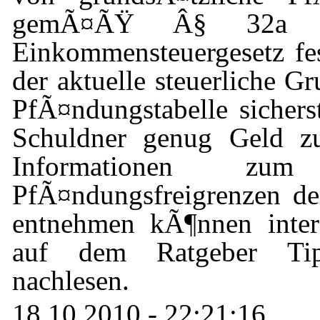
gemÃ¤ÃŸ Â§ 32a 
Einkommensteuergesetz fes
der aktuelle steuerliche Gr
PfÃ¤ndungstabelle sicherst
Schuldner genug Geld
Informationen z
PfÃ¤ndungsfreigrenzen de
entnehmen kÃ¶nnen intere
auf dem Ratgeber Tip
nachlesen.
18.10.2010 - 22:21:16