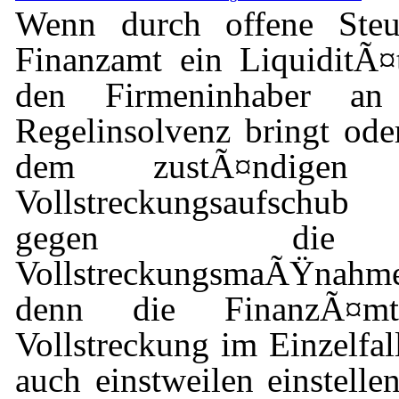
Wenn durch offene Steu
Finanzamt ein LiquiditÃ¤
den Firmeninhaber a
Regelinsolvenz bringt oder
dem zustÃ¤ndigen
Vollstreckungsaufschub 
gegen die v
VollstreckungsmaÃŸnahme
denn die FinanzÃ¤m
Vollstreckung im Einzelfa
auch einstweilen einstell