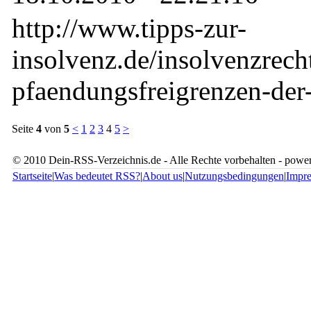
http://www.tipps-zur-
insolvenz.de/insolvenzrecht
pfaendungsfreigrenzen-der-
Seite
4
von
5
<
1
2
3
4
5
>
© 2010 Dein-RSS-Verzeichnis.de - Alle Rechte vorbehalten - pow
Startseite
|
Was bedeutet RSS?
|
About us
|
Nutzungsbedingungen
|
Impr