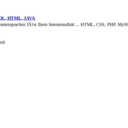
SQL, HTML, JAVA
ammiersprachen fÃ¼r Ihren Internetauftritt ... HTML, CSS, PHP, My
tml