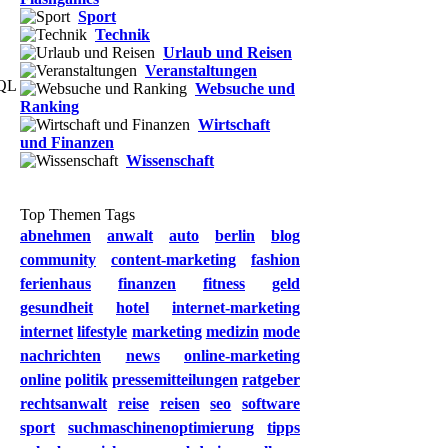
Sport
Technik
Urlaub und Reisen
Veranstaltungen
SQL
Websuche und
Ranking
Wirtschaft
und Finanzen
Wissenschaft
Top Themen Tags
abnehmen
anwalt
auto
berlin
blog
community
content-marketing
fashion
ferienhaus
finanzen
fitness
geld
gesundheit
hotel
internet-marketing
internet
lifestyle
marketing
medizin
mode
nachrichten
news
online-marketing
online
politik
pressemitteilungen
ratgeber
rechtsanwalt
reise
reisen
seo
software
sport
suchmaschinenoptimierung
tipps