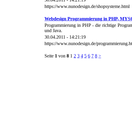
https://www.nunodesign.de/shopsysteme.html
Webdesign Programmierung in PHP, MY
Programmierung in PHP - die richtige Progr
und Java.
30.04.2011 - 14:21:19
https://www.nunodesign.de/programmierung.h
Seite
1
von
8
1
2
3
4
5
6
7
8
>