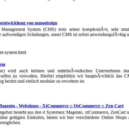
nentwicklung von nunodesign
 Management System (CMS) trotz seiner komplexitÃ¤t, sehr intui
ne aufwendigen Schulungen, unser CMS ist sofort anwendungsfÃ¤hig 
nt-system.html
tem
) wird auch kleinen und mittelstÃ¤ndischen Unternehmen du
 selbst zu verwalten. Hierbei empfehlen wir hauptsÃ¤chlich das 
esitzt und einfach modular zu erweitern ist.
 Magento - Webshops - XtCommerce :: OsCommerce :: Zen Cart
 Angebot besteht aus den 4 Systemen: Magento, xtCommerce, ZenCart 
e gettigten Einkufen, bieten wir hier verschiedene Online Shops 
 ermglichen.