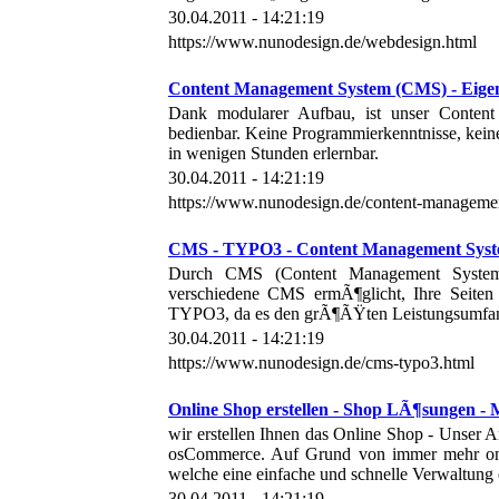
30.04.2011 - 14:21:19
https://www.nunodesign.de/webdesign.html
Content Management System (CMS) - Eige
Dank modularer Aufbau, ist unser Content
bedienbar. Keine Programmierkenntnisse, kei
in wenigen Stunden erlernbar.
30.04.2011 - 14:21:19
https://www.nunodesign.de/content-manageme
CMS - TYPO3 - Content Management Sys
Durch CMS (Content Management Systeme
verschiedene CMS ermÃ¶glicht, Ihre Seiten
TYPO3, da es den grÃ¶ÃŸten Leistungsumfang b
30.04.2011 - 14:21:19
https://www.nunodesign.de/cms-typo3.html
Online Shop erstellen - Shop LÃ¶sungen -
wir erstellen Ihnen das Online Shop - Unser
osCommerce. Auf Grund von immer mehr onlin
welche eine einfache und schnelle Verwaltung
30.04.2011 - 14:21:19