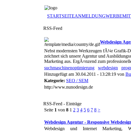
STARTSEITE
ANMELDUNG
WERBEMIT
RSS-Feed
Webdesign Agen
Nebst modernsten Werkzeugen fÃ¼r Grafik-D
zeichnet sich unsere Agentur und Ausbildungs
Marketing aus. ErgÃ¤nzend zum professionel
suchmaschinenoptimierung
webdesign
prog
Hinzugefügt am 30.04.2011 - 13:28:19 von
Bu
Kategorie:
SEO / SEM
http://www.nunodesign.de
RSS-Feed - Einträge
Seite
1
von
8
1
2
3
4
5
6
7
8
>
Webdesign Agentur - Responsive Webdes
Webdesign und Internet Marketing,