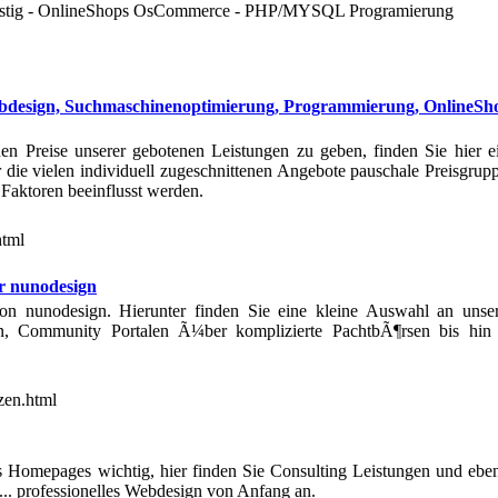
fristig - OnlineShops OsCommerce - PHP/MYSQL Programierung
Webdesign, Suchmaschinenoptimierung, Programmierung, OnlineSh
 Preise unserer gebotenen Leistungen zu geben, finden Sie hier e
ie vielen individuell zugeschnittenen Angebote pauschale Preisgrup
 Faktoren beeinflusst werden.
html
r nunodesign
von nunodesign. Hierunter finden Sie eine kleine Auswahl an unse
, Community Portalen Ã¼ber komplizierte PachtbÃ¶rsen bis hin
zen.html
s Homepages wichtig, hier finden Sie Consulting Leistungen und ebe
. professionelles Webdesign von Anfang an.