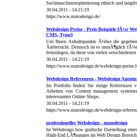
Suchmaschinenoptimierung ethisch und lang
30.04.2011 - 14:21:19
https://www.nunodesign.de/
Webdesign Preise - Preis Beispiele fÃ¼r 
CMS, Typo3
Um Ihnen Anhaltspunkte Ã¼ber die gegebenen
Ãœbersicht. Dennoch ist es unmÃ¶glich fÃ¼r d
festzulegen, da diese von vielen verschiedenen
30.04.2011 - 14:21:19
https://www.nunodesign.de/webdesign-preise.
Webdesign Referenzen - Webdesign Agentu
Im Portfolio finden Sie einige Referenzen 
Arbeiten von Content management systemen
interessanten Online Shops.
30.04.2011 - 14:21:19
https://www.nunodesign.de/webdesign-referen
professionelles Webdesign - nunodesign
Ist Webdesign bzw grafische Darstellung eine
High-End LÃ¶sungen im Web Design Bereich..