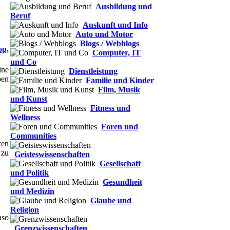
Ausbildung und
Beruf
Auskunft und Info
Auto und Motor
Blogs / Webblogs
op,
Computer, IT
und Co
ine
Dienstleistung
pen
Familie und Kinder
Film, Musik
und Kunst
Fitness und
Wellness
Foren und
Communities
ren
 zu
Geisteswissenschaften
Gesellschaft
und Politik
Gesundheit
und Medizin
Glaube und
Religion
nso
Grenzwissenschaften