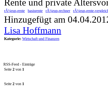
Rente und private Altersvo
rÃ¼rup-rente
basisrente
rÃ¼rup-rechner
rÃ¼rup-rente-vergleic
Hinzugefügt am 04.04.2012
Lisa Hoffmann
Kategorie:
Wirtschaft und Finanzen
RSS-Feed - Einträge
Seite
2
von
1
Seite
2
von
1