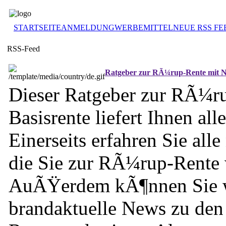
STARTSEITE
ANMELDUNG
WERBEMITTEL
NEUE RSS FE
RSS-Feed
Ratgeber zur RÃ¼rup-Rente mit 
Dieser Ratgeber zur RÃ¼r
Basisrente liefert Ihnen all
Einerseits erfahren Sie all
die Sie zur RÃ¼rup-Rente
AuÃŸerdem kÃ¶nnen Sie 
brandaktuelle News zu d