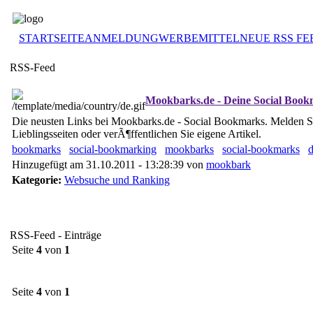
STARTSEITE
ANMELDUNG
WERBEMITTEL
NEUE RSS FE
RSS-Feed
Mookbarks.de - Deine Social Boo
Die neusten Links bei Mookbarks.de - Social Bookmarks. Melden Sie
Lieblingsseiten oder verÃ¶ffentlichen Sie eigene Artikel.
bookmarks
social-bookmarking
mookbarks
social-bookmarks
Hinzugefügt am 31.10.2011 - 13:28:39 von
mookbark
Kategorie:
Websuche und Ranking
RSS-Feed - Einträge
Seite
4
von
1
Seite
4
von
1