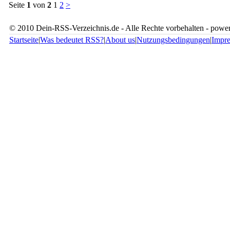
Seite
1
von
2
1
2
>
© 2010 Dein-RSS-Verzeichnis.de - Alle Rechte vorbehalten - pow
Startseite
|
Was bedeutet RSS?
|
About us
|
Nutzungsbedingungen
|
Impr