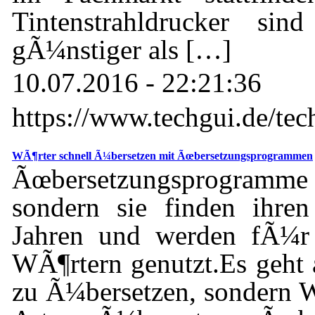
Tintenstrahldrucker si
gÃ¼nstiger als […]
10.07.2016 - 22:21:36
https://www.techgui.de/tech
WÃ¶rter schnell Ã¼bersetzen mit Ãœbersetzungsprogrammen
Ãœbersetzungsprogramme gi
sondern sie finden ihren
Jahren und werden fÃ¼r
WÃ¶rtern genutzt.Es geht 
zu Ã¼bersetzen, sondern W