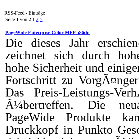
RSS-Feed - Einträge
Seite
1
von
2
1
2
>
PageWide Enterprise Color MFP 586dn
Die dieses Jahr erschi
zeichnet sich durch hoh
hohe Sicherheit und einige
Fortschritt zu VorgÃ¤nger
Das Preis-Leistungs-Ver
Ã¼bertreffen. Die neu
PageWide Produkte kan
Druckkopf in Punkto Gesc