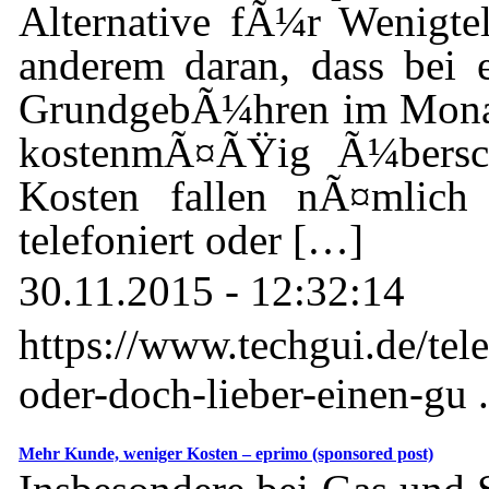
Alternative fÃ¼r Wenigtele
anderem daran, dass bei 
GrundgebÃ¼hren im Monat 
kostenmÃ¤ÃŸig Ã¼bersc
Kosten fallen nÃ¤mlich
telefoniert oder […]
30.11.2015 - 12:32:14
https://www.techgui.de/tel
oder-doch-lieber-einen-gu .
Mehr Kunde, weniger Kosten – eprimo (sponsored post)