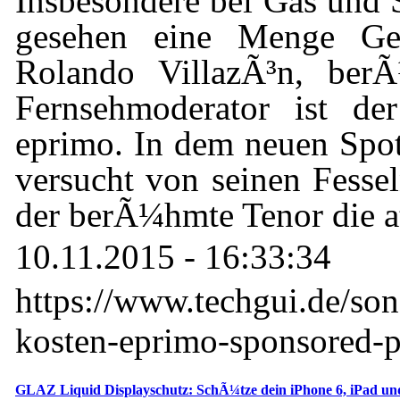
Insbesondere bei Gas und
gesehen eine Menge Gel
Rolando VillazÃ³n, ber
Fernsehmoderator ist de
eprimo. In dem neuen Spot
versucht von seinen Fessel
der berÃ¼hmte Tenor die a
10.11.2015 - 16:33:34
https://www.techgui.de/so
kosten-eprimo-sponsored-po
GLAZ Liquid Displayschutz: SchÃ¼tze dein iPhone 6, iPad u