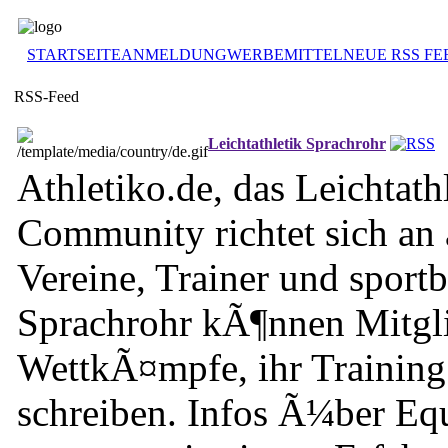
STARTSEITE
ANMELDUNG
WERBEMITTEL
NEUE RSS FE
RSS-Feed
Leichtathletik Sprachrohr
Athletiko.de, das Leichtath
Community richtet sich an a
Vereine, Trainer und sportb
Sprachrohr kÃ¶nnen Mitgli
WettkÃ¤mpfe, ihr Training 
schreiben. Infos Ã¼ber Eq