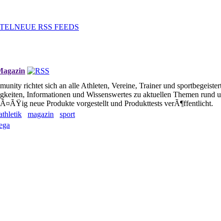
TEL
NEUE RSS FEEDS
 Magazin
unity richtet sich an alle Athleten, Vereine, Trainer und sportbegeister
igkeiten, Informationen und Wissenswertes zu aktuellen Themen rund 
¤ÃŸig neue Produkte vorgestellt und Produkttests verÃ¶ffentlicht.
athletik
magazin
sport
ega