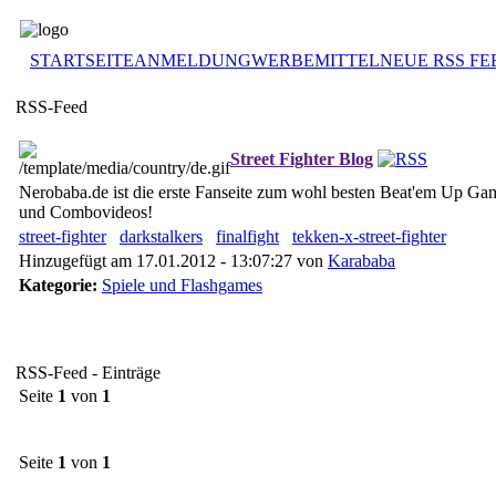
STARTSEITE
ANMELDUNG
WERBEMITTEL
NEUE RSS FE
RSS-Feed
Street Fighter Blog
Nerobaba.de ist die erste Fanseite zum wohl besten Beat'em Up Game
und Combovideos!
street-fighter
darkstalkers
finalfight
tekken-x-street-fighter
Hinzugefügt am 17.01.2012 - 13:07:27 von
Karababa
Kategorie:
Spiele und Flashgames
RSS-Feed - Einträge
Seite
1
von
1
Seite
1
von
1