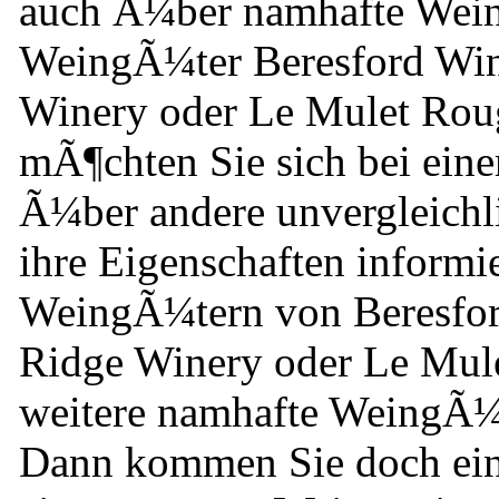
auch Ã¼ber namhafte Wein
WeingÃ¼ter Beresford Win
Winery oder Le Mulet Roug
mÃ¶chten Sie sich bei ein
Ã¼ber andere unvergleichl
ihre Eigenschaften informi
WeingÃ¼tern von Beresfor
Ridge Winery oder Le Mul
weitere namhafte WeingÃ¼
Dann kommen Sie doch ein