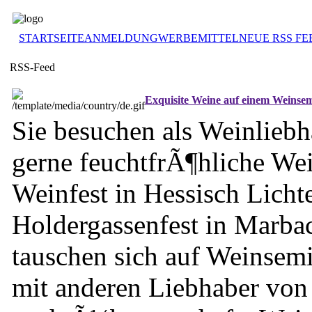
STARTSEITE
ANMELDUNG
WERBEMITTEL
NEUE RSS FE
RSS-Feed
Exquisite Weine auf einem Weinse
Sie besuchen als Weinliebh
gerne feuchtfrÃ¶hliche Wei
Weinfest in Hessisch Licht
Holdergassenfest in Marb
tauschen sich auf Weinse
mit anderen Liebhaber von