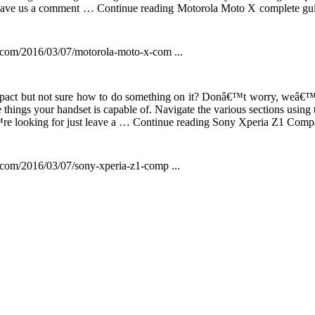
Leave us a comment … Continue reading Motorola Moto X complete gu
s.com/2016/03/07/motorola-moto-x-com ...
pact but not sure how to do something on it? Donâ€™t worry, weâ€
things your handset is capable of. Navigate the various sections using 
re looking for just leave a … Continue reading Sony Xperia Z1 Comp
.com/2016/03/07/sony-xperia-z1-comp ...