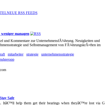
TEL
NEUE RSS FEEDS
 weniger managen
ikel und Kommentare zur UnternehmensfÃ¼hrung. Neuigkeiten und
nehmensstrategie und Selbstmanagement von FÃ¼hrungskrÃ¤ften im
aft
mitarbeiter
strategie
unternehmensstrategie
rndgeropp
.com
Stay Safe
s. Itâ€™ll help them get their bearings when theyâ€™re lost via 