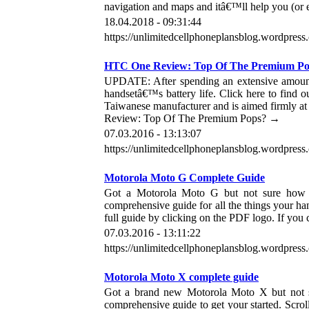
navigation and maps and itâ€™ll help you (or 
18.04.2018 - 09:31:44
https://unlimitedcellphoneplansblog.wordpress.
HTC One Review: Top Of The Premium Po
UPDATE: After spending an extensive amount
handsetâ€™s battery life. Click here to find
Taiwanese manufacturer and is aimed firmly at
Review: Top Of The Premium Pops? →
07.03.2016 - 13:13:07
https://unlimitedcellphoneplansblog.wordpress
Motorola Moto G Complete Guide
Got a Motorola Moto G but not sure how
comprehensive guide for all the things your ha
full guide by clicking on the PDF logo. If 
07.03.2016 - 13:11:22
https://unlimitedcellphoneplansblog.wordpres
Motorola Moto X complete guide
Got a brand new Motorola Moto X but not s
comprehensive guide to get your started. Scro