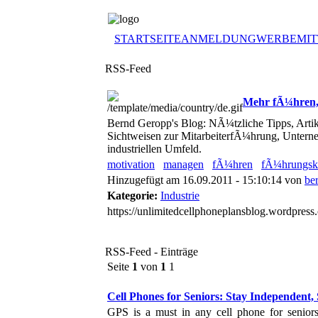
STARTSEITE
ANMELDUNG
WERBEMIT
RSS-Feed
Mehr fÃ¼hren,
Bernd Geropp's Blog: NÃ¼tzliche Tipps, Art
Sichtweisen zur MitarbeiterfÃ¼hrung, Unter
industriellen Umfeld.
motivation
managen
fÃ¼hren
fÃ¼hrungskr
Hinzugefügt am 16.09.2011 - 15:10:14 von
be
Kategorie:
Industrie
https://unlimitedcellphoneplansblog.wordpress
RSS-Feed - Einträge
Seite
1
von
1
1
Cell Phones for Seniors: Stay Independent, 
GPS is a must in any cell phone for senior