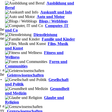
Ausbildung und
Beruf
Auskunft und Info
Auto und Motor
Blogs / Webblogs
Computer, IT
the
und Co
the
Dienstleistung
One
Familie und Kinder
Film, Musik
und Kunst
Fitness und
Wellness
Foren und
Communities
h a
the
Geisteswissenschaften
 →
Gesellschaft
und Politik
Gesundheit
und Medizin
Glaube und
Religion
r a
ery
Grenzwissenschaften