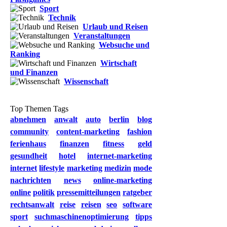
Sport
Technik
Urlaub und Reisen
Veranstaltungen
Websuche und
Ranking
Wirtschaft
und Finanzen
Wissenschaft
Top Themen Tags
abnehmen
anwalt
auto
berlin
blog
community
content-marketing
fashion
ferienhaus
finanzen
fitness
geld
gesundheit
hotel
internet-marketing
internet
lifestyle
marketing
medizin
mode
nachrichten
news
online-marketing
online
politik
pressemitteilungen
ratgeber
rechtsanwalt
reise
reisen
seo
software
sport
suchmaschinenoptimierung
tipps