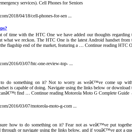
emergency services). Cell Phones for Seniors
com/2018/04/18/cell-phones-for-sen ...
ps?
 of time with the HTC One we have added our thoughts regarding 
 out what we reckon. The HTC One is the latest Android handset from 
 the flagship end of the market, featuring a … Continue reading HTC 
.com/2016/03/07/htc-one-review-top- ...
 to do something on it? Not to worry as weâ€™ve come up wit
ndset is capable of doing. Navigate using the links below or download 
you canâ€™t find … Continue reading Motorola Moto G Complete Guide
s.com/2016/03/07/motorola-moto-g-com ...
ure how to do something on it? Fear not as weâ€™ve put togethe
ll through or navigate using the links below, and if youâ€™ve got a qu