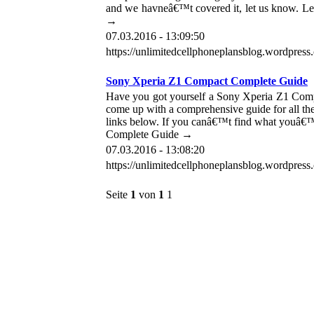
and we havneâ€™t covered it, let us know. 
→
07.03.2016 - 13:09:50
https://unlimitedcellphoneplansblog.wordpres
Sony Xperia Z1 Compact Complete Guide
Have you got yourself a Sony Xperia Z1 Com
come up with a comprehensive guide for all the 
links below. If you canâ€™t find what youâ€™
Complete Guide →
07.03.2016 - 13:08:20
https://unlimitedcellphoneplansblog.wordpress
Seite
1
von
1
1