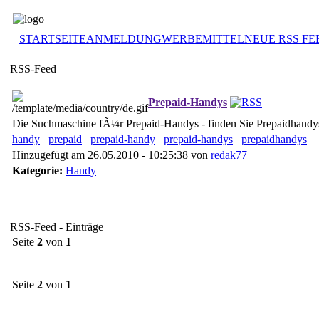
STARTSEITE
ANMELDUNG
WERBEMITTEL
NEUE RSS FE
RSS-Feed
Prepaid-Handys
Die Suchmaschine fÃ¼r Prepaid-Handys - finden Sie Prepaidhandys
handy
prepaid
prepaid-handy
prepaid-handys
prepaidhandys
Hinzugefügt am 26.05.2010 - 10:25:38 von
redak77
Kategorie:
Handy
RSS-Feed - Einträge
Seite
2
von
1
Seite
2
von
1