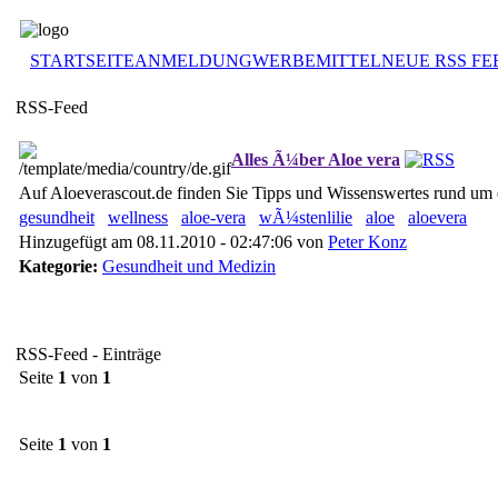
STARTSEITE
ANMELDUNG
WERBEMITTEL
NEUE RSS FE
RSS-Feed
Alles Ã¼ber Aloe vera
Auf Aloeverascout.de finden Sie Tipps und Wissenswertes rund um d
gesundheit
wellness
aloe-vera
wÃ¼stenlilie
aloe
aloevera
Hinzugefügt am 08.11.2010 - 02:47:06 von
Peter Konz
Kategorie:
Gesundheit und Medizin
RSS-Feed - Einträge
Seite
1
von
1
Seite
1
von
1