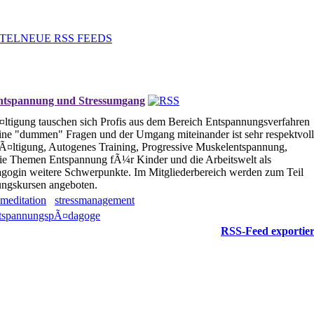
TEL
NEUE RSS FEEDS
tspannung und Stressumgang
igung tauschen sich Profis aus dem Bereich Entspannungsverfahren
keine "dummen" Fragen und der Umgang miteinander ist sehr respektvoll
¤ltigung, Autogenes Training, Progressive Muskelentspannung,
 die Themen Entspannung fÃ¼r Kinder und die Arbeitswelt als
gin weitere Schwerpunkte. Im Mitgliederbereich werden zum Teil
ungskursen angeboten.
meditation
stressmanagement
tspannungspÃ¤dagoge
RSS-Feed exportie