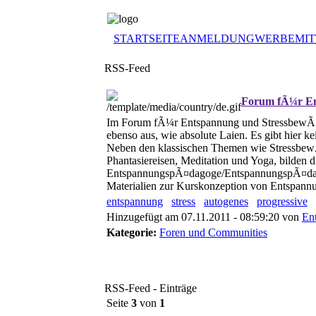
STARTSEITE
ANMELDUNG
WERBEMIT
RSS-Feed
Forum fÃ¼r En
Im Forum fÃ¼r Entspannung und StressbewÃ¤lt
ebenso aus, wie absolute Laien. Es gibt hier 
Neben den klassischen Themen wie StressbewÃ
Phantasiereisen, Meditation und Yoga, bilden
EntspannungspÃ¤dagoge/EntspannungspÃ¤dago
Materialien zur Kurskonzeption von Entspann
entspannung
stress
autogenes
progressive
Hinzugefügt am 07.11.2011 - 08:59:20 von
En
Kategorie:
Foren und Communities
RSS-Feed - Einträge
Seite
3
von
1