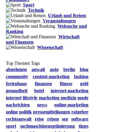
Sport
Technik
Urlaub und Reisen
Veranstaltungen
Websuche und
Ranking
Wirtschaft
und Finanzen
Wissenschaft
Top Themen Tags
abnehmen
anwalt
auto
berlin
blog
community
content-marketing
fashion
ferienhaus
finanzen
fitness
geld
gesundheit
hotel
internet-marketing
internet
lifestyle
marketing
medizin
mode
nachrichten
news
online-marketing
online
politik
pressemitteilungen
ratgeber
rechtsanwalt
reise
reisen
seo
software
sport
suchmaschinenoptimierung
tipps